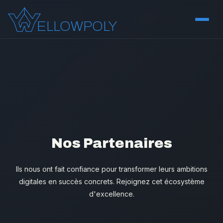
ELLOWPOLY
Engagement
Nos valeurs, notre processus et notre philosophie
Projets
Nos Partenaires
Portfolio de nos réalisations et success stories
Ils nous ont fait confiance pour transformer leurs ambitions
digitales en succès concrets. Rejoignez cet écosystème
d'excellence.
Licences
Nous concevons des plugins et des applications